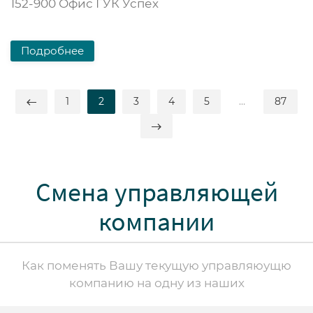
152-900 Офис ГУК Успех
Подробнее
1
2
3
4
5
…
87
Смена управляющей
компании
Как поменять Вашу текущую управляюущю
компанию на одну из наших